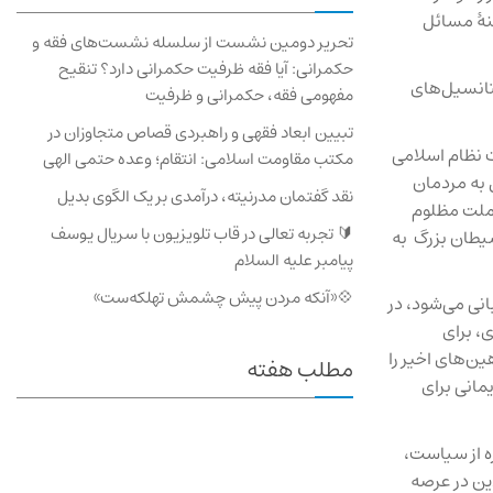
نهٔ مسائل
تحریر دومین نشست از سلسله نشست‌های فقه و
حکمرانی: آیا فقه ظرفیت حکمرانی دارد؟ تنقیح
تانسیل‌های
مفهومی فقه، حکمرانی و ظرفیت
تبیین ابعاد فقهی و راهبردی قصاص متجاوزان در
 نظام اسلامی
مکتب مقاومت اسلامی: انتقام؛ وعده حتمی الهی
 به مردمان
نقد گفتمان مدرنیته، درآمدی بر یک الگوی بدیل
 ملت مظلوم
🔰 تجربه تعالی در قاب تلویزیون با سریال یوسف
شیطان بزرگ به
پیامبر علیه السلام
💠«آنکه مردن پیش چشمش تهلکه‌ست»
ی می‌‌شود، در
، برای
ن‌‌های اخیر را
مطلب هفته
مانی برای
ه از سیاست،
ین در عرصه