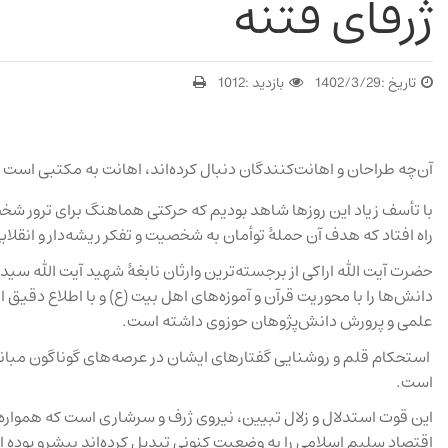
ژرفای فتنه
تاریخ :
1402/3/29
بازدید :
1012
آن‌چه طراحان و اهانت‌کنندگان دنبال کرده‌‌اند، اهانت به مکتبی است
با تأسف زیاد این روزها شاهد بودیم که حرکتی هماهنگ برای ترور شخ
راه افتاد که هدف آن حملهٔ توأمان به شخصیت و تفکر ریشه‌دار و انقلاب
حضرت آیت الله اراکی از برجسته‌ترین وارثان نابغهٔ شهید آیت الله س
دانش‌ها را با محوریت قرآن و آموزه‌‌های اهل بیت (ع) و با اطلاع دقیق 
علمی و پرورش دانش‌پژوهان حوزوی داشته است.
استحکام قلم و روشنایی گفتارهای ایشان در عرصه‌های گوناگون مبانی 
است.
این قوت استدلال و زلال تبیین، نیروی ژرف و سرشاری است که همواره
اقتصاد سلیم اسلامی را به وضعیت کنونی تبدیل کرده‌اند پیشرو بوده 