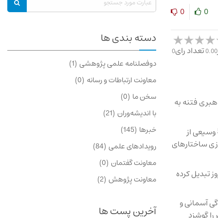
0
0
دسته بندی ها
تعداد رای
0
0.00
دوفصلنامه علمی پژوهشی
1
معاونت ارتباطات و رسانه
0
سخن ما
0
هبری فتنه به
با اندیشه‌وران
21
خبرها
145
 وسیعی از
دازی ساختارهای
رویدادهای علمی
84
معاونت گفتمان
0
ز تبدیل کرده
معاونت پژوهش
2
گی آسمانی و
آخرین پست ها
را گوشزد