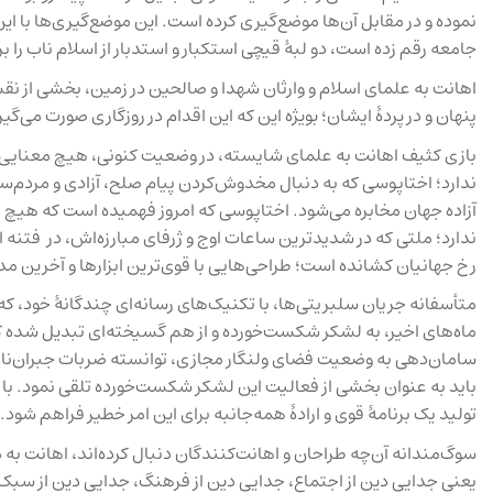
نموده و در مقابل آن‌ها موضع‌گیری کرده است. این موضع‌گیری‌ها با این
جامعه رقم زده است، دو لبهٔ قیچی استکبار و استدبار از اسلام ناب را 
اهانت به علمای اسلام و وارثان شهدا و صالحین در زمین، بخشی از نق
پنهان و در پردهٔ ایشان؛ بویژه این که این اقدام در روزگاری صورت می‌
بازی کثیف اهانت به علمای شایسته، در وضعیت کنونی، هیچ معنایی 
ندارد؛ اختاپوسی که به دنبال مخدوش‌کردن پیام صلح، آزادی و مردم‌س
آزاده جهان مخابره می‌شود. اختاپوسی که امروز فهمیده است که هی
ندارد؛ ملتی که در شدیدترین ساعات اوج و ژرفای مبارزه‌اش، در فتنه ا
رخ جهانیان کشانده است؛ طراحی‌هایی با قوی‌ترین ابزارها و آخرین 
متأسفانه جریان سلبریتی‌ها، با تکنیک‌های رسانه‌ای چندگانهٔ خود، 
ماه‌های اخیر، به لشکر شکست‌‌خورده و از هم گسیخته‌ای تبدیل شده که
سامان‌دهی به وضعیت فضای ولنگار مجازی، توانسته ضربات جبران‌‌ناپذیر
باید به عنوان بخشی از فعالیت این لشکر شکست‌خورده تلقی نمود. با ا
تولید یک برنامهٔ قوی و ارادهٔ همه‌جانبه برای این امر خطیر فراهم شود.
سوگ‌مندانه آن‌چه طراحان و اهانت‌کنندگان دنبال کرده‌‌اند، اهانت ب
یعنی جدایی دین از اجتماع، جدایی دین از فرهنگ، جدایی دین از سبک