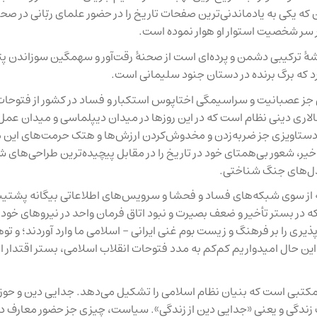
 که یکی به یادماندنی‌ترین صفحات تاریخ را در حضور علمای ربّانی در صح
بر سر شخصیت استوار او هوار نموده است.
شهٔ ترکیبی دشمن و پرده‌ای است از صحنهٔ رقت‌آور و سهمگین سوزاندن پ
گیرد که برگ برنده در دستان جنود سلیمانی است.
جز عصبانیت و سراسیمگی اختاپوس استکبار و فساد در کشور از فتوحات
الاری دینی نظام است که در این روزها در میدان دیپلماسی و میدان عمل
چ دستاویزی جز ضربه‌زدن و مخدوش‌کردن ارزش‌ها و هتک حرمت‌های این
خیر، شعور بی‌همتای خود در تاریخ را در مقابل پیچیده‌ترین طراحی‌های 
مدل‌های جنگ شناختی.
که از سوی شبکه‌های فساد و فحشا و سرویس‌های اطلاعاتی بیگانه پشتیبان
 در بستر تأخیر و ضعف بصیرت و نبود اتاق فرمان واحد در نیروهای خودی
ی را بر فرهنگ و زیست بوم غنی ایرانی – اسلامی ما وارد آوردند؛ و توهی
ین حال امیدواریم کم‌کم به مدد فتوحات انقلاب اسلامی، بستر اقتدار ای
ه مکتبی است که بنیان نظام اسلامی را تشکیل می‌دهد. جدایی دین و حوز
 زندگی و یعنی «جدایی دین از زندگی». سیاست، چیزی جز حضور معارف د