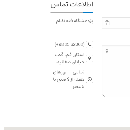
اطلاعات تماس
پژوهشگاه فقه نظام
(+98 25 62062)
استان قم، قم،،
خیابان صفائیه،
تمامی روزهای
هفته از 9 صبح تا
5 عصر