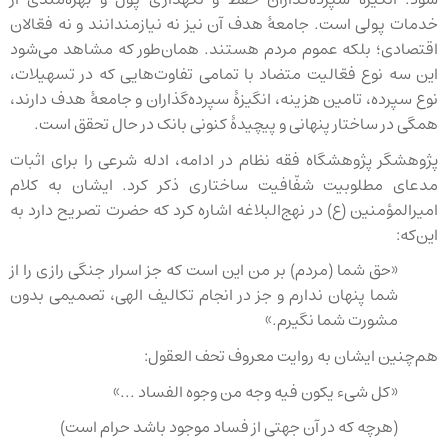
خدمات پولی است. جامعهٔ هدف آن نیز نه نیازمندانند و نه فعّالان
اقتصادی؛ بلکه عموم مردم هستند. همان‌طور که مشاهد می‌شود
این سه نوع فعّالیت متضاد با تمامی تفاوت‌هایی که در تسهیلات،
نوع سپرده، تامین هزینه، انگیزهٔ سپرده‌گذاران و جامعهٔ هدف دارند،
همگی در ساختار پنهانی و پیچیدهٔ کنونی بانک در حال تحقق است.
پژوهشگر پژوهشگاه فقه نظام در ادامه، ادله شرعی را برای اثبات
مدعای مطلوبیت شفّافیت ساختاری ذکر کرد. ایشان به کلام
امیرالمؤمنین (ع) در نهج‌البلاغه اشاره کرد که حضرت تصریح دارد به
این‌که:
«حق شما (مردم) بر من این است که جز اسرار جنگی رازی را از
شما پنهان ندارم و جز در انجام تکالیف الهی، تصمیمی بدون
مشورت شما نگیرم.»
هم‌چنین ایشان به روایت معروف تحف العقول:
«کل شیء یکون فیه وجه من وجوه الفساد ...»
(هرچه که در آن جهتی از فساد موجود باشد حرام است)