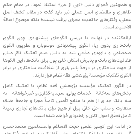
و همچنین فحوای دلیل «نهی از غرر» استناد نمود. در مقام حکم
ظاهری و مقتضای اصل عملی نیز باید گفت در مقام کشف اصل
عملی، رفتارهای حاکمیت مجرای برائت نیست؛ بلکه موضوع اصالة
الاحتیاط است.
ارائه‌کننده در نهایت با بررسی الگوهای پیشنهادی چون الگوی
بانک‌داری بدون ربا، الگوی پیشنهادی موسویان و نظرپور، الگوی
صمصامی و داوودی مدّعی شد به دلیل عدم تفکیک تامّ میان
فعّالیت‌های بانک و پذیرش امکان خلق پول برای بانک‌ها، این الگوها
از جهت ساختاری در درجهٔ پایین‌تری از شفّافیت ساختاری در برابر
الگوی تفکیک مؤسسهٔ پژوهشی فقه نظام قرار دارند.
در الگوی تفکیک مؤسسه پژوهشی فقه نظام، با تفکیک کامل
بخش‌های سه‌گانهٔ - خدمات پولی، سرمایه‌گذاری و خیرخواهانه - به
سه بانک جدای از هم با منابع تأمین کاملاً مجزا و جامعهٔ هدف
متفاوت و سلب حق خلق پول از هیچ برای بانک‌های تجاری زمینهٔ
کامل تحقّق اصول کلان و راهبردی فراهم شده است.
در ادامه این کرسی علمی حجت الاسلام والمسلمین محمدحسن
گلی نقد خود را با تذکر نکته‌ای روشی آغاز کرد: در اصلاح رفتارهای