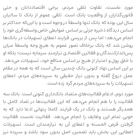
مورد نخست، تفاوت تلقی مردم، برخی اقتصاددانان و حتی
قانون‌گذاران از واقعیت بانک است. تلقی عموم از بانک تا سالیان
سال این بوده که بانک تنها واسطهٔ در وجوه است و یا این‌که حداکثر بر
اساس دیدگاه ذخیره جزئی بر اساس ضوابطی خاص واسطه‌گری خود را
انجام می‌دهد؛ اما پس از بررسی فرایند اعطای تسهیلات در بانک‌ها
روشن شد که بانک برخلاف تصور عموم به هیچ وجه واسطهٔ میان
پس‌اندازکنندگان و فعّالین اقتصادی نیازمند سرمایه نیست؛ بلکه او
با خلق پول و اعتبار از هیچ بر اساس منافع خود، تسهیلات می‌دهد.
بر این اساس نهاد کنونی بانک چندین سال است که به همه در مقام
عمل دروغ گفته و بدون نیاز حقیقی به سپرده‌های مردم، اعطای
تسهیلات را به سپرده‌های مردم گره زده است.
مورد دوم، ادغام فعّالیت‌های متضاد بانک‌داری کنونی است. بانک سه
فعّالیت را با هم انجام می‌دهد که این فعّالیت‌ها در تضاد کامل با
همدیگر هستند و بانک در یک فرایند کاملا پنهانی ادعا دارد که به
خوبی تمام این وظایف را انجام می‌دهد. فعّالیت نخست فعّالیت
گرفتن قرض الحسنه و اعطای آن به نیازمندان است. تسهیلات
اعطایی این بخش باید تضمین اصل بدون سود باشد و سپرده نیز