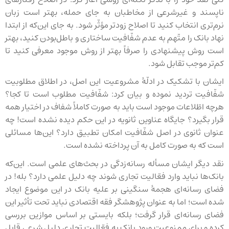
ناپسند و غیرشرعی از مخاطبان به جای حمله، بهتر است زبان
نرم‌تری انتخاب کنید تا اصلاح زودتر مؤثّر شود. به جای این‌که از ابتدا
نهاد بانک را متّهم به عدم شفّافیت ساختاری و باطل‌بودن کنید، بهتر
است روش پیشنهادی را صرفاً بهتر از روش موجود معرفی کنید تا
کم‌تر موجب تقابل شود.
ایشان با تشکیک در ادلّهٔ مشروعیت این اصل، در اطلاق مطلوبیت
شفّافیت تردید نموده و بیان کرد: شفّافیت مطلوب است تا کجا؟
هرچه اطّلاعات موجود است باید به صورت کاملاً شفاف در اختیار همه
قرار بگیرد؟ جایگاه عناوین ثانویه در این حکم دیده نشده است! چه
عنوان ثانوی در اصل شفّافیت امکان تطبیق دارد؟ این‌ها مسائلی
است که به صورت کامل به آن پرداخته نشده است.
نقد دیگر ایشان مسأله رسانه‌زدگی در بحث‌های علمی است. این‌که
بانک‌ها نباید وارد فعّالیت تجاری شوند چه دلیل علمی دارد؟ بله! در
فضای رسانه‌ای هجمهٔ سنگینی بر علیه بانک در این موضوع ایجاد
شده است؛ اما به عنوان پژوهشگر فقه اقتصادی نباید تحت تأثیر این
فضای رسانه‌ای قرار گرفت؛ بلکه بایستی بر اساس موازین بررسی
کرده و برای ممنوعیت ورود بانک به فعّالیت تجاری دلیل شرعی قابل