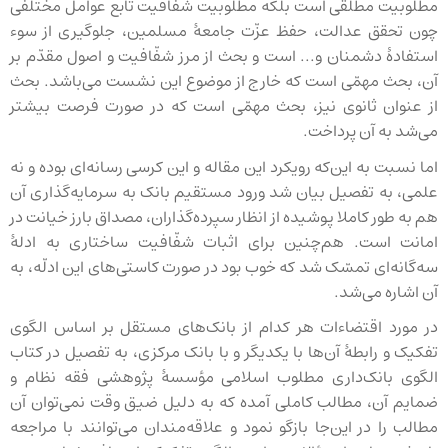
مطلوبیت مطلقی است بلکه مطلوبیت شفّافیت تابع عوامل مختلفی
چون تحقق عدالت، حفظ عزّت جامعهٔ مسلمین، جلوگیری از سوء
استفادهٔ دشمنان و... است و بحث از مرز شفّافیت و اصول مقدّم بر
آن، بحث مهمّی است که خارج از موضوع این نشست می‌باشد. بحث
از عنوان ثانوی نیز، بحث مهمّی است که در صورت فرصت بیشتر
می‌شد به آن پرداخت.
اما نسبت به این‌که رویکرد این مقاله و این کرسی رسانه‌ای بوده و نه
علمی، به تفصیل بیان شد ورود مستقیم بانک به سرمایه‌گذاری آن
هم به طور کاملا پوشیده از انظار سپرده‌گذاران، مصداق بارز خیانت در
امانت است. هم‌چنین برای اثبات شفّافیت ساختاری به ادلهٔ
سه‌گانه‌ای تمسّک شد که خوب بود در صورت کاستی‌های این ادلّه، به
آن اشاره می‌شد.
در مورد اقتضاءات هر کدام از بانک‌های مستقل بر اساس الگوی
تفکیک و رابطهٔ آن‌ها با یکدیگر و با بانک مرکزی، به تفصیل در کتاب
الگوی بانک‌داری مطلوب اسلامی مؤسسهٔ پژوهشی فقه نظام و
ضمایم آن، مطالب کاملی آمده که به دلیل ضیق وقت نمی‌توان آن
مطالب را در این‌جا بازگو نمود و علاقه‌مندان می‌توانند با مراجعه