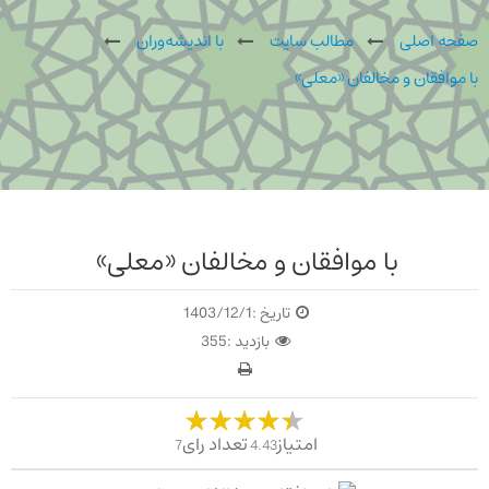
صفحه اصلی
مطالب سایت
با اندیشه‌وران
با موافقان و مخالفان «معلی»
با موافقان و مخالفان «معلی»
تاریخ :
1403/12/1
بازدید :
355
امتیاز
تعداد رای
7
4.43