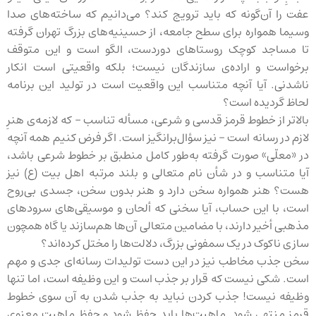
عفت را آن‌گونه که باید ترویج کند؟ می‌دانیم که ساخته‌های صدا
وسیما همواره برای سطح جامعه، از حسینیه‌های بزرگ تهران گرفته
تا مساجد کوچک روستاهای دوردست، الگو است و این متوقف
برخواست و اراده‌ی سازندگان نیست؛ بلکه واقعیتی است انکار
ناشدنی. آیا آنچه متناسب این واقعیت است در تولید این برنامه
لحاظ گردیده است؟
بالاتر از خطوط قرمز قدسی و شرعی، مسأله تناسب - که لازمه‌ی هنرِ
لازم در رسانه است - نیز سؤال‌برانگیز است. اگر فرض کنیم همه آنچه
در «معلّی» صورت گرفته به‌طور کامل منطبق بر خطوط شرعی باشد،
آیا متناسب و در شأن نام متعالی و بلند مرتبه اهل بیت (ع) نیز
هست؟ هنر همواره سخن دارد و هنر بدون سخن، جسدی بی‌روح
است، با این حساب، آیا سخنی که ألحان و موسیقی‌های سرودهای
مذهبی أخیر دارند، با مضامین متعالی آن‌ها هم‌سازند یا گاه همچون
سازی ناکوک در یک سمفونی بزرگ، دلالت‌ها را مختل کرده‌اند؟
سخن جذب مخاطب نیز در این دست تولیدات رسانه‌ای جدی و مهم
است. شکی نیست که قرار بر جذب است و این وظیفه است، اما تنها
وظیفه نیست! جذب کردن نباید به جذب شدن به آن سوی خطوط
قرمز منتهی شود. ماهیت‌ها باید حفظ شود و حفظ ماهیت معنوی