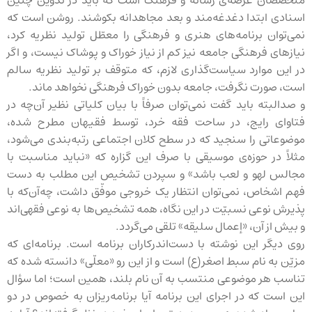
اسنادی ابتدا دغدغه‌مند و بعد مجاهدانه بکوشند. روشن است که
نمی‌توان برنامه‌های هنری و فرهنگی را معطّل تولید نظریه کرد،
نیازهای فرهنگی جامعه نیز کم از نیاز خوراک و پوشاک نیست، و اگر
در این موارد سیاست‌گذاری لازم، که متوقف بر تولید نظریه سالم
است، صورت نگرفت، جامعه بدون خوراک فرهنگی نخواهد ماند.
و صدالبته باید گفت نمی‌توان صرفاً با بیان کلیاتی نظیر آن‌چه در
فتاوای رایج، در ساحت فقه خرد، توسط فقیهان مطرح شده،
موضوعاتی را سنجید که در سطح کلان اجتماعی رتبه‌بندی می‌شود،
مثلاً در حوزه‌ی موسیقی با صرف این گزاره که «نباید مناسبت با
مجالس لهو و لعب باشد» و سپردن تشخیص این مطلب به دست
فهم اشخاص، نمی‌توان انتظار یک خروجی موفّق داشت، چه‌آن‌که با
پذیرش نوعی نسبیّت در این نگاه، همه تشخیص‌ها به نوعی فقهی‌اند
و بیش از آن، «إعمال سلیقه» تلقی می‌گردد.
روی دیگر این نوشته با دست‌اندرکاران برنامه است. برنامه‌ای که
مزیّن به نام سبط اصغر(ع) است و از این رو «معلّی» دانسته شده که
تناسب هر موضوعی منتسب به آن نام بلند، همین است؛ اما سؤال
این است که در اجرای این برنامه آیا برنامه‌ریزان به خصوص در دو