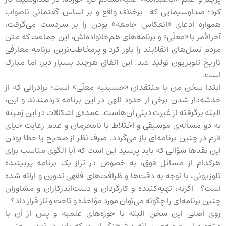
کرد؛ صداوسیمایی که برخلاف واقع و بر اساس گفتمانی ناصواب
همواره ادعای «انعکاس جامعه» بودن را بر سردست می‌گرفت،
آخرالأمر با «معلّی» و برنامه‌های هم‌خانواده‌اش، این جماعت که متن
مردم نسل‌های انقلابند را باور کرد و پرمخاطب‌ترین برنامه معارفی
تاریخ تلویزیون تولید شد. این اتفاق هرچند بسیار دیر، اما مبارک
است.
ابتدا سخن من با منتقدان «حسینیه معلّی» است؛ برادرانی که از
خدشه‌دار شدن برخی از حدود الهی در این برنامه دردمندند و این،
البته برگرفته از غیرت دینی آن‌هاست. عمده‌ی اشکالات در این زمینه
به دو مسأله‌ی موسیقی و اختلاط با نامحرمان و عدم رعایت حیای
لازم در چنین برنامه‌ای باز می‌گردد. صرف نظر از صحیح یا خطا بودن
این نقدها سؤالی که باید پرسید این است که آیا الگوی مناسب برای
هرکدام از مسائل فوق، به خصوص در تراز یک برنامه پربیننده
تلوزیونی، با توجه به دقت‌ها و ظرافت‌های فقهی تدوین و ارائه شده
است؟ اگرنه، تهیه‌کننده و کارگردان و دست‌اندرکاران و مشاوران
چنین برنامه‌ای را چگونه می‌توان مورد مؤاخذه و تاخت و تاز قرار داد؟
روی اصلی این سخن البته با حوزه‌های علمیه و پس از آن با
متخصصان عرصه‌ی رسانه و فرهنگ است که باید در تدوین چنین