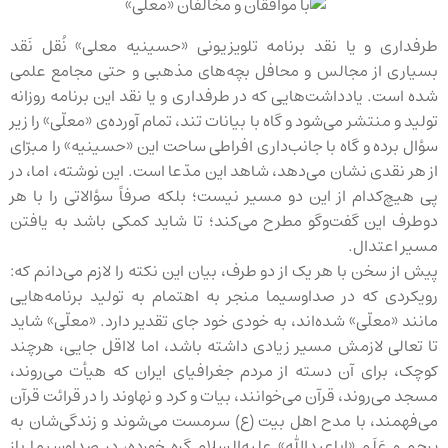
طرفداری و یا نقد برنامه تلویزیونی «حسینیه معلی» نُقل نَقد
بسیاری از مجالس و محافل بچه‌های مذهبی و حتی مجامع علمی
شده است. یادداشت‌هایی که در طرفداری و یا نقد این برنامه روزانه
تولید و منتشر می‌شود و گاه با بیانات تند، تمام آورده‌ی «معلّی» را زیر
سؤال برده و گاه با جانب‌داری افراطی ساحت این «حسینیه» را مبرّای
از هر نقدی نشان می‌دهد، شاهد این مدّعا است. این نوشته، اما، در
پی هیچ‌کدام از این دو مسیر نیست؛ بلکه صرفاً سؤالاتی را با هر
دوطرف این گفت‌وگو مطرح می‌کند؛ تا شاید کمکی باشد به یافتن
مسیر اعتدال.
پیش از سخن با هر یک از دو طرف، بیان این نکته را لازم می‌دانم که:
رویکردی که در صداوسیما منجر به اهتمام به تولید برنامه‌هایی
مانند «معلّی» شده‌اند، به خودی خود جای تقدیر دارد. «معلّی» شاید
تا تعالی لازمش مسیر زیادی داشته باشد، اما لااقل جایی، هرچند
کوچک، برای آن دسته از مردم جغرافیای ایران که هیأت می‌روند،
مسجد می‌روند، قرآن می‌خوانند، بیات و کرد و نهاوند را در قرائت قرآن
می‌فهمند، با مدح اهل بیت (ع) سرمست می‌شوند و زندگی‌شان ‌به
پرچم و عَلَم «اباعبدالله» علیه‌السلام گره خورده، در صداوسیما باز