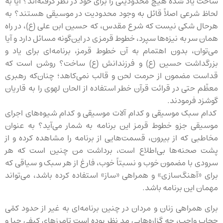
ساحت یاد شده هیچ محدودیتی را برای خود در نظر گرفته‌اند؟ آیا به
لحاظ شرعی اصلاً قائل به وجود محدودیت در موسیقی هستند؟ به
هرحال شکی نیست که شرع مقدس، که حسین ابن علی (ع)، در راه
همان سر به نیزه‌ها سپرد، خطوط قرمزی در این‌گونه مسائل دارد و آیا
می‌توان، بدون اهتمام به آن خطوط قرمز، برنامه‌ای برای یاد و
بزرگداشت حسین (ع) و فرزندانش (ع) ساخت؟ روشن است که
قداست مضمون از حرمت لحن و قالب نمی‌کاهد؛ چنان‌که رهبری
معظّم حتی در قرائت قرآن خطر استفاده از الحان لهوی را به قاریان
گوشزد فرمودند.
کدام سبک موسیقی و کدام آلات موسیقی و کدام شیوه‌های اجرای
موسیقی جزو خطوط قرمز این برنامه به شمار می‌آید؟ به عنوان
مخاطبی که از بیرون، قسمت‌هایی از برنامه را مشاهده کرده و از
پشت صحنه‌ها بی‌اطلاع است، برداشت من چنین است که هر
سرودی با مضمون خوب و نسبتاً خوب، فارغ از هر سبک و سیاقی که
برای «آهنگ‌سازی» و همراهی «ساز» استفاده کرده باشد، می‌تواند
مهمان این برنامه باشد.
برای همراهی زنان و مردان در چنین برنامه‌ای به غیر از حدود کمّی
حجابِ واجب، چه گزاره‌هایی مد نظر بوده است تامرزهای کیفی حیا و