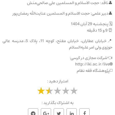
👤ناقد: حجت الاسلام و المسلمین علی صالحی‌منش
👤دبیر علمی: حجت الاسلام و المسلمین عنایت‌الله رمضان‌پور
🗓 پنجشنبه 29 آبان 1404
⏰ 9 و 15 دقیقه
📍خیابان عطاران، خیابان مفتح، کوچه 11، پلاک 5، مدرسه عالی
حوزوی ولی امر علیه‌السلام
👈شرکت مجازی در کرسی:
🌐http://iki.ac.ir/live
◻️پژوهشگاه فقه نظام
امتیاز دهید :
به اشتراک بگذارید :